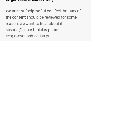
We are not foolproof. If you feel that any of
the content should be reviewed for some
reason, we want to hear about it:
susana@squash-olaias.pt
and
sergio@squash-olaias.pt
Quick Menu
About
Community
Shared Gallery
Contact
Stay Tuned
Share your email address with us to